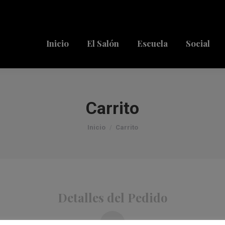
Inicio
El Salón
Escuela
Social
Carrito
Estás aquí:
Inicio
Carrito
Detalles del Pedido
2