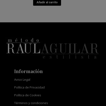
Añadir al carrito
era:
es:
78.00€.
70.20€.
Información
Aviso Legal
Política de Privacidad
Política de Cookies
Términos y condiciones