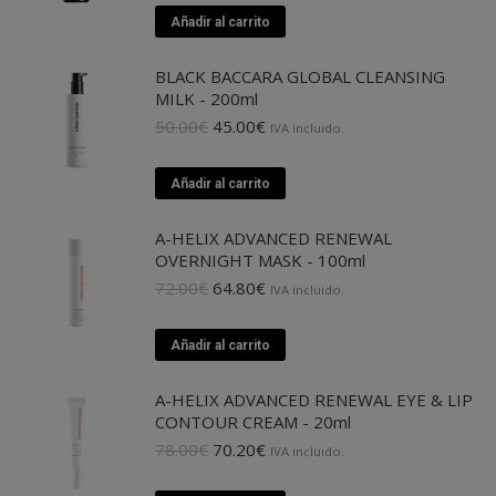
original
actual
Añadir al carrito
era:
es:
70.00€.
63.00€.
BLACK BACCARA GLOBAL CLEANSING
MILK - 200ml
El
El
50.00
€
45.00
€
IVA incluido.
precio
precio
original
actual
Añadir al carrito
era:
es:
50.00€.
45.00€.
A-HELIX ADVANCED RENEWAL
OVERNIGHT MASK - 100ml
El
El
72.00
€
64.80
€
IVA incluido.
precio
precio
original
actual
Añadir al carrito
era:
es:
72.00€.
64.80€.
A-HELIX ADVANCED RENEWAL EYE & LIP
CONTOUR CREAM - 20ml
El
El
78.00
€
70.20
€
IVA incluido.
precio
precio
original
actual