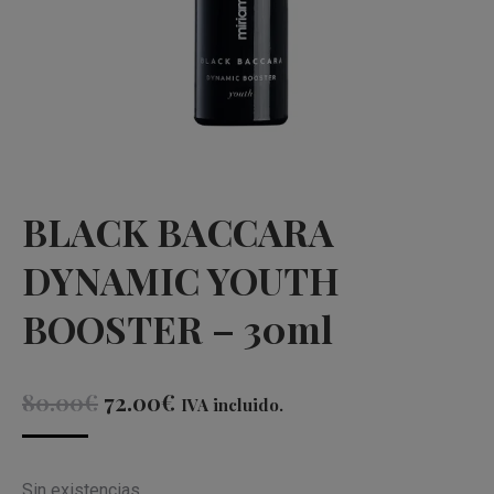
BLACK BACCARA
DYNAMIC YOUTH
BOOSTER – 30ml
El
El
80.00
€
72.00
€
IVA incluido.
precio
precio
original
actual
Sin existencias