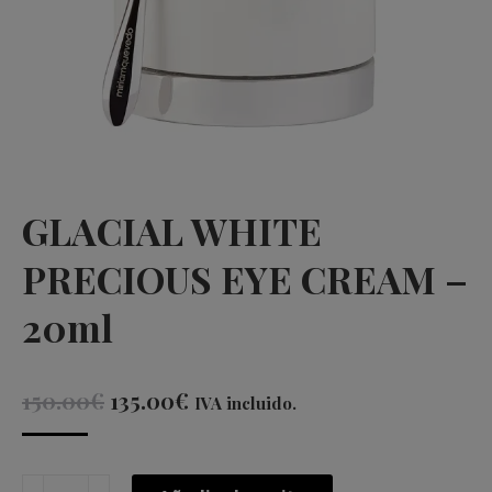
GLACIAL WHITE
PRECIOUS EYE CREAM –
20ml
El
El
150.00
€
135.00
€
IVA incluido.
precio
precio
original
actual
GLACIAL