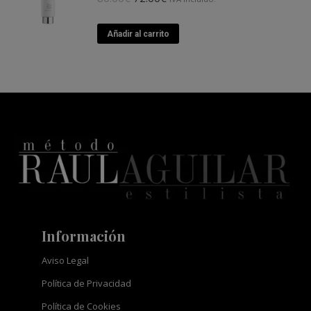
precio
precio
original
actual
Añadir al carrito
era:
es:
80.00€.
72.00€.
Información
Aviso Legal
Política de Privacidad
Política de Cookies