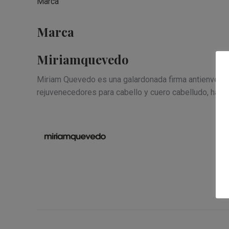
Marca
Marca
Miriamquevedo
Miriam Quevedo es una galardonada firma antienvejec
rejuvenecedores para cabello y cuero cabelludo, hasta