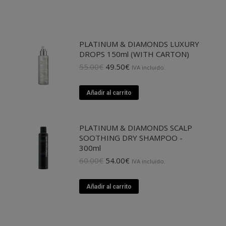
PLATINUM & DIAMONDS LUXURY
DROPS 150ml (WITH CARTON)
El
El
55.00
€
49.50
€
IVA incluido.
precio
precio
original
actual
Añadir al carrito
era:
es:
55.00€.
49.50€.
PLATINUM & DIAMONDS SCALP
SOOTHING DRY SHAMPOO -
300ml
El
El
60.00
€
54.00
€
IVA incluido.
precio
precio
original
actual
Añadir al carrito
era:
es:
60.00€.
54.00€.