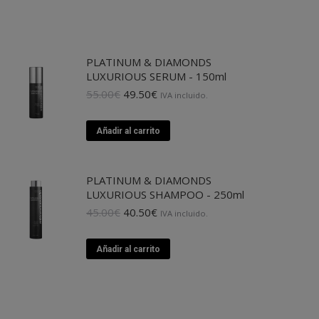
PLATINUM & DIAMONDS
LUXURIOUS SERUM - 150ml
El
El
55.00
€
49.50
€
IVA incluido.
precio
precio
original
actual
Añadir al carrito
era:
es:
55.00€.
49.50€.
PLATINUM & DIAMONDS
LUXURIOUS SHAMPOO - 250ml
El
El
45.00
€
40.50
€
IVA incluido.
precio
precio
original
actual
Añadir al carrito
era:
es:
45.00€.
40.50€.