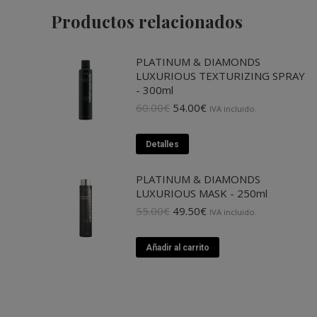
Productos relacionados
PLATINUM & DIAMONDS
LUXURIOUS TEXTURIZING SPRAY
- 300ml
El
El
60.00
€
54.00
€
IVA incluido.
precio
precio
original
actual
Detalles
era:
es:
60.00€.
54.00€.
PLATINUM & DIAMONDS
LUXURIOUS MASK - 250ml
El
El
55.00
€
49.50
€
IVA incluido.
precio
precio
original
actual
Añadir al carrito
era:
es:
55.00€.
49.50€.