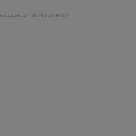
50€.
onds Luxuruous
SKU:
8436551804804