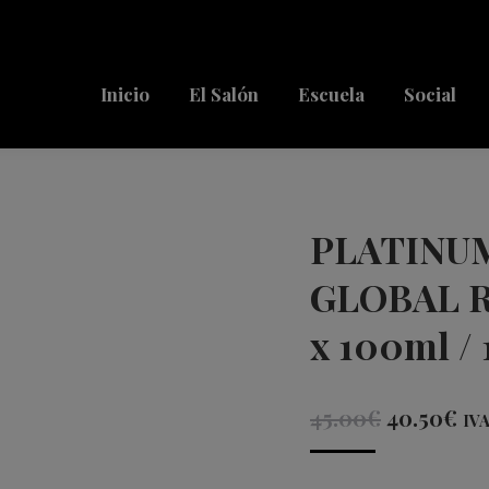
Inicio
El Salón
Escuela
Social
PLATINU
GLOBAL R
x 100ml / 
El
El
45.00
€
40.50
€
IVA
precio
pr
original
act