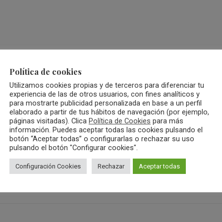
Política de cookies
imiento de vanguardia que va más allá de los estándares cosmé
Utilizamos cookies propias y de terceros para diferenciar tu
 rituales personalizados para el cuidado más avanzado de la pie
experiencia de las de otros usuarios, con fines analíticos y
para mostrarte publicidad personalizada en base a un perfil
elaborado a partir de tus hábitos de navegación (por ejemplo,
páginas visitadas). Clica
Política de Cookies
para más
información. Puedes aceptar todas las cookies pulsando el
botón “Aceptar todas” o configurarlas o rechazar su uso
pulsando el botón "Configurar cookies".
Configuración Cookies
Rechazar
Aceptar todas