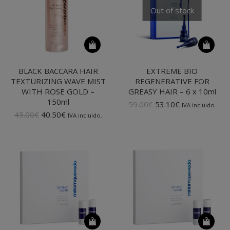
Out of stock
BLACK BACCARA HAIR
EXTREME BIO
TEXTURIZING WAVE MIST
REGENERATIVE FOR
WITH ROSE GOLD –
GREASY HAIR – 6 x 10ml
150ml
El
El
59.00
€
53.10
€
IVA incluido.
El
El
precio
precio
45.00
€
40.50
€
IVA incluido.
precio
precio
original
actual
original
actual
era:
es:
era:
es:
59.00€.
53.10€.
45.00€.
40.50€.