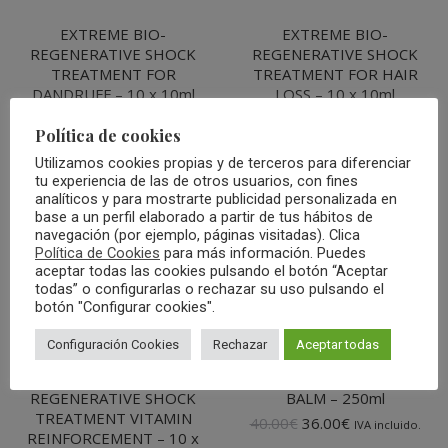
EXTREME BIO-
EXTREME BIO-
REGENERATIVE SHOCK
REGENERATIVE SHOCK
TREATMENT FOR
TREATMENT FOR HAIR
DANDRUFF – 10 x 10ml
LOSS – 10 x 10ml
El
El
El
El
90.00
€
81.00
€
90.00
€
81.00
€
IVA incluido.
IVA incluido.
Política de cookies
precio
precio
precio
precio
original
actual
original
actual
Utilizamos cookies propias y de terceros para diferenciar
era:
es:
era:
es:
tu experiencia de las de otros usuarios, con fines
90.00€.
81.00€.
90.00€.
81.00€.
analíticos y para mostrarte publicidad personalizada en
base a un perfil elaborado a partir de tus hábitos de
navegación (por ejemplo, páginas visitadas). Clica
Política de Cookies
para más información. Puedes
aceptar todas las cookies pulsando el botón “Aceptar
todas” o configurarlas o rechazar su uso pulsando el
botón "Configurar cookies".
Configuración Cookies
Rechazar
Aceptar todas
EXTREME BIO-
EXTREME CONDITIONER
REGENERATIVE SHOCK
BALM – 250ml
TREATMENT VITAMIN
El
El
40.00
€
36.00
€
IVA incluido.
REINFORCEMENT – 10 x
precio
precio