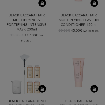
BLACK BACCARA HAIR
BLACK BACCARA HAIR
MULTIPLYING &
MULTIPLYING LEAVE-IN
FORTIFYING INTENSIVE
CONDITIONER 150ml
MASK 200ml
El
El
50.00
€
45.00
€
IVA incluido.
El
El
precio
precio
130.00
€
117.00
€
IVA
precio
precio
original
actual
incluido.
original
actual
era:
es:
era:
es:
50.00€.
45.00€.
130.00€.
117.00€.
BLACK BACCARA BOND
BLACK BACCARA