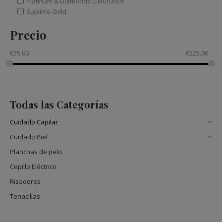
Platinum & Diamonds Luxuruous
Sublime Gold
Precio
€
35.00
€
225.00
Todas las Categorías
Cuidado Capilar
Cuidado Piel
Planchas de pelo
Cepillo Eléctrico
Rizadores
Tenacillas