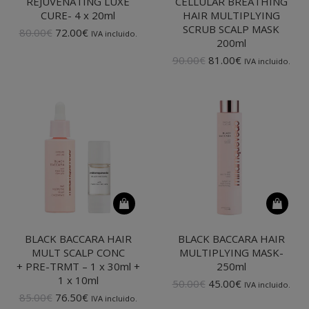
REJUVENATING LUXE
CELLULAR BREATHING
CURE- 4 x 20ml
HAIR MULTIPLYING
SCRUB SCALP MASK
El
El
80.00
€
72.00
€
IVA incluido.
200ml
precio
precio
original
actual
El
El
90.00
€
81.00
€
IVA incluido.
era:
es:
precio
precio
80.00€.
72.00€.
original
actual
era:
es:
90.00€.
81.00€.
BLACK BACCARA HAIR
BLACK BACCARA HAIR
MULT SCALP CONC
MULTIPLYING MASK-
+ PRE-TRMT – 1 x 30ml +
250ml
1 x 10ml
El
El
50.00
€
45.00
€
IVA incluido.
El
El
precio
precio
85.00
€
76.50
€
IVA incluido.