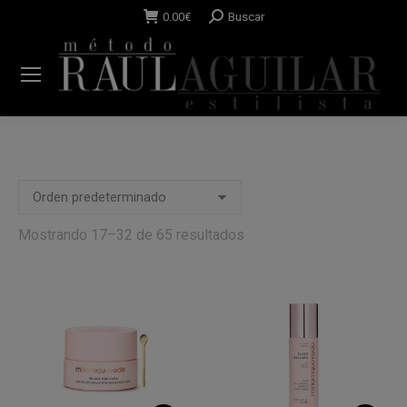
Buscar:
0.00
€
Buscar
Mostrando 17–32 de 65 resultados