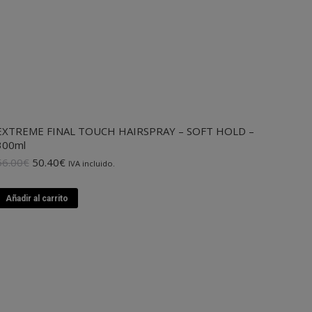
EXTREME FINAL TOUCH HAIRSPRAY – SOFT HOLD –
300ml
El
El
56.00
€
50.40
€
IVA incluido.
precio
precio
original
actual
Añadir al carrito
era:
es:
56.00€.
50.40€.