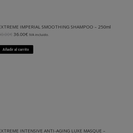
EXTREME IMPERIAL SMOOTHING SHAMPOO – 250ml
El
El
40.00
€
36.00
€
IVA incluido.
precio
precio
original
actual
Añadir al carrito
era:
es:
40.00€.
36.00€.
EXTREME INTENSIVE ANTI-AGING LUXE MASQUE –