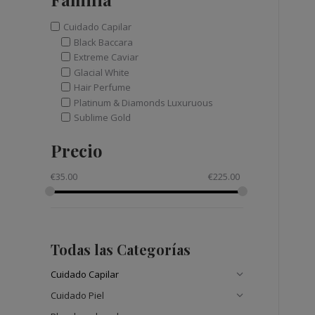
Cuidado Capilar
Black Baccara
Extreme Caviar
Glacial White
Hair Perfume
Platinum & Diamonds Luxuruous
Sublime Gold
Precio
€
35.00
€
225.00
Todas las Categorías
Cuidado Capilar
Cuidado Piel