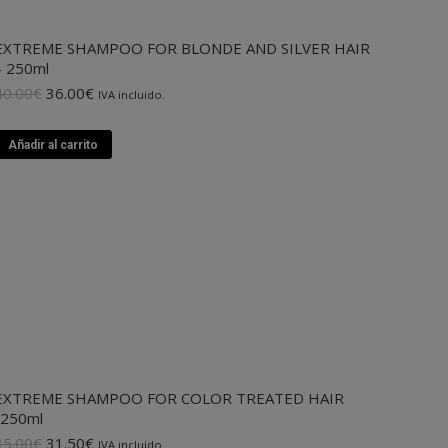
EXTREME SHAMPOO FOR BLONDE AND SILVER HAIR
– 250ml
El
El
40.00
€
36.00
€
IVA incluido.
precio
precio
original
actual
Añadir al carrito
era:
es:
40.00€.
36.00€.
EXTREME SHAMPOO FOR COLOR TREATED HAIR
-250ml
El
El
35.00
€
31.50
€
IVA incluido.